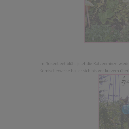
Im Rosenbeet blüht jetzt die Katzenminze wieder.
Komischerweise hat er sich bis vor kurzem überha