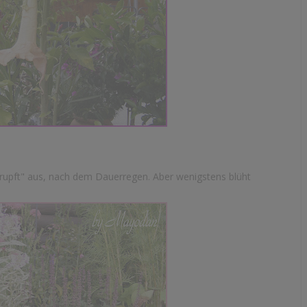
rrupft" aus, nach dem Dauerregen. Aber wenigstens blüht