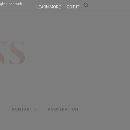
gle along with
LEARN MORE
GOT IT
KONTAKT
KOOPERATION