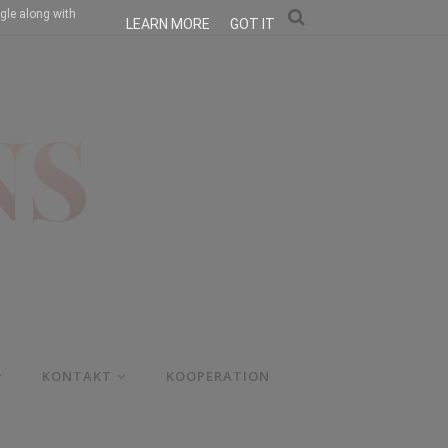
gle along with
LEARN MORE
GOT IT
KONTAKT
KOOPERATION