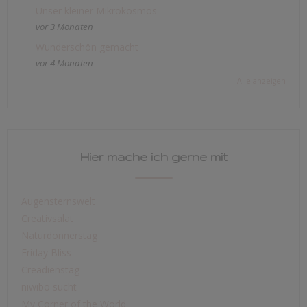
Unser kleiner Mikrokosmos
vor 3 Monaten
Wunderschön gemacht
vor 4 Monaten
Alle anzeigen
Hier mache ich gerne mit
Augensternswelt
Creativsalat
Naturdonnerstag
Friday Bliss
Creadienstag
niwibo sucht
My Corner of the World