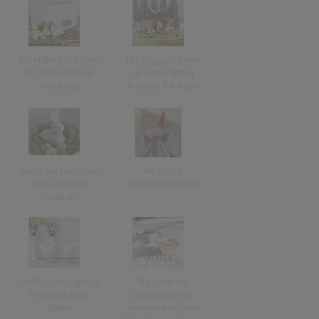
DIY Häkelkörbchen
DIY Origami Rehe
im Strickstich mit
und ein Plotter
Anleitung
Freebie für euch
Noch ein Häschen
Wichtel &
und ein toller
Adventskalender
Gewinn
DIY Papiervögel im
DIY Schlichte
Terrazzo-Look
Untersetzer im
falten
skandinavischen