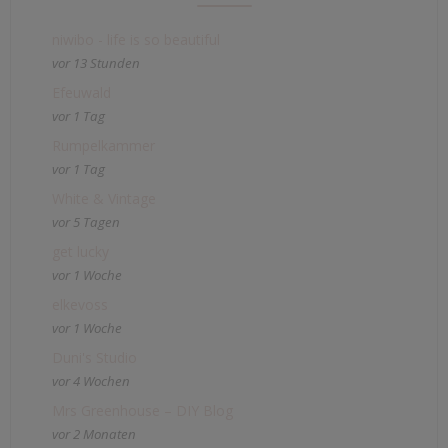
niwibo - life is so beautiful
vor 13 Stunden
Efeuwald
vor 1 Tag
Rumpelkammer
vor 1 Tag
White & Vintage
vor 5 Tagen
get lucky
vor 1 Woche
elkevoss
vor 1 Woche
Duni's Studio
vor 4 Wochen
Mrs Greenhouse – DIY Blog
vor 2 Monaten