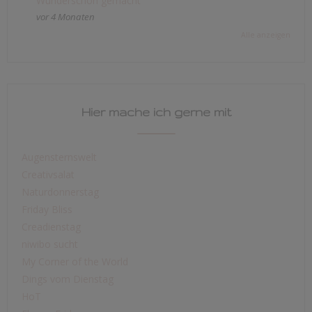
Wunderschön gemacht
vor 4 Monaten
Alle anzeigen
Hier mache ich gerne mit
Augensternswelt
Creativsalat
Naturdonnerstag
Friday Bliss
Creadienstag
niwibo sucht
My Corner of the World
Dings vom Dienstag
HoT