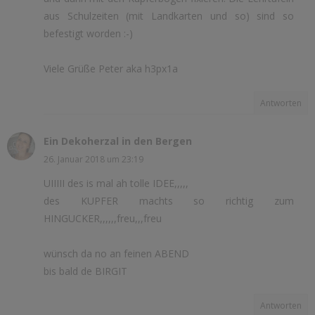
aus Schulzeiten (mit Landkarten und so) sind so
befestigt worden :-)
Viele Grüße Peter aka h3px1a
Antworten
Ein Dekoherzal in den Bergen
26. Januar 2018 um 23:19
UIIIII des is mal ah tolle IDEE,,,,,
des KUPFER machts so richtig zum
HINGUCKER,,,,,,freu,,,freu
wünsch da no an feinen ABEND
bis bald de BIRGIT
Antworten