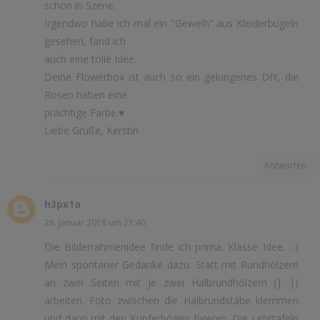
schön in Szene.
Irgendwo habe ich mal ein "Geweih" aus Kleiderbügeln
gesehen, fand ich
auch eine tolle Idee.
Deine Flowerbox ist auch so ein gelungenes DIY, die
Rosen haben eine
prächtige Farbe.♥
Liebe Grüße, Kerstin
Antworten
h3px1a
26. Januar 2018 um 21:40
Die Bilderrahmenidee finde ich prima. Klasse Idee. :-)
Mein spontaner Gedanke dazu. Statt mit Rundhölzern
an zwei Seiten mit je zwei Halbrundhölzern (| |)
arbeiten. Foto zwischen die Halbrundstäbe klemmen
und dann mit den Kupferbögen fixieren. Die Lehrtafeln