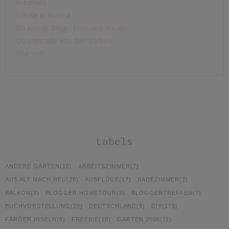
Kreativas
Create in Austria
Ein kleiner Blog - Froh und Kreativ
Osterparade von den Bärbels
Elke Voß
Labels
ANDERE GÄRTEN
(15)
ARBEITSZIMMER
(7)
AUS ALT MACH NEU
(28)
AUSFLÜGE
(17)
BADEZIMMER
(2)
BALKON
(3)
BLOGGER HOMETOUR
(5)
BLOGGERTREFFEN
(7)
BUCHVORSTELLUNG
(20)
DEUTSCHLAND
(5)
DIY
(173)
FÄRÖER INSELN
(6)
FREEBIE
(10)
GARTEN 2006
(11)