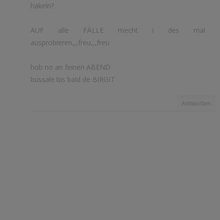
häkeln?
AUF alle FÄLLE mecht i des mal
ausprobieren,,,freu,,,freu
hob no an feinen ABEND
bussale bis bald de BIRGIT
Antworten