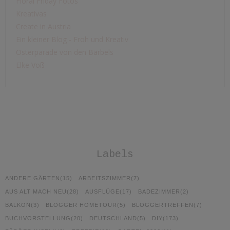
Floral Friday Fotos
Kreativas
Create in Austria
Ein kleiner Blog - Froh und Kreativ
Osterparade von den Bärbels
Elke Voß
Labels
ANDERE GÄRTEN
(15)
ARBEITSZIMMER
(7)
AUS ALT MACH NEU
(28)
AUSFLÜGE
(17)
BADEZIMMER
(2)
BALKON
(3)
BLOGGER HOMETOUR
(5)
BLOGGERTREFFEN
(7)
BUCHVORSTELLUNG
(20)
DEUTSCHLAND
(5)
DIY
(173)