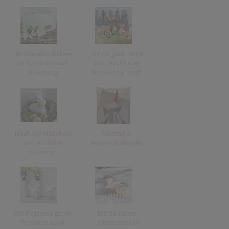
DIY Häkelkörbchen
DIY Origami Rehe
im Strickstich mit
und ein Plotter
Anleitung
Freebie für euch
Noch ein Häschen
Wichtel &
und ein toller
Adventskalender
Gewinn
DIY Papiervögel im
DIY Schlichte
Terrazzo-Look
Untersetzer im