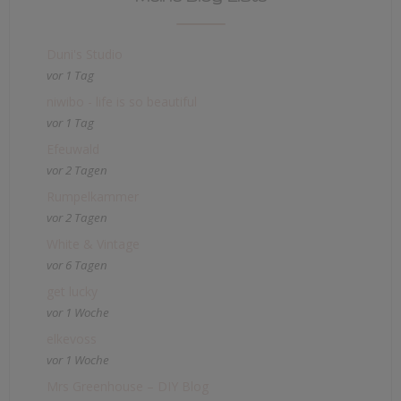
Duni's Studio
vor 1 Tag
niwibo - life is so beautiful
vor 1 Tag
Efeuwald
vor 2 Tagen
Rumpelkammer
vor 2 Tagen
White & Vintage
vor 6 Tagen
get lucky
vor 1 Woche
elkevoss
vor 1 Woche
Mrs Greenhouse – DIY Blog