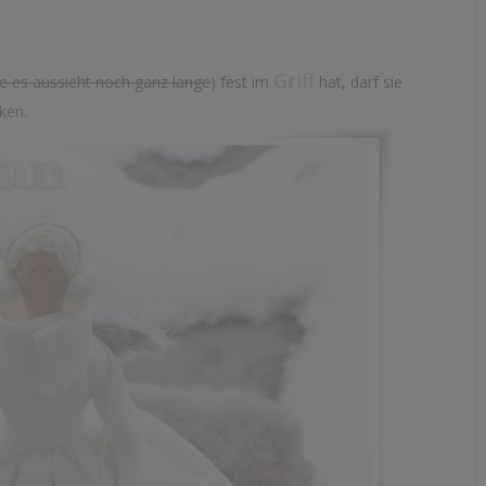
Griff
e es aussieht noch ganz lange
) fest im
hat, darf sie
ken.