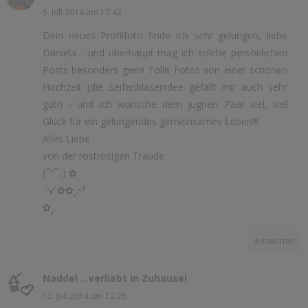
5. Juli 2014 um 17:42
Dein neues Profilfoto finde ich sehr gelungen, liebe
Daniela - und überhaupt mag ich solche persönlichen
Posts besonders gern! Tolle Fotos von einer schönen
Hochzeit (die Seifenblasenidee gefällt mir auch sehr
gut!) - und ich wünsche dem jugnen Paar viel, viel
Glück für ein gelungendes gemeinsames Leben!!!
Alles Liebe
von der rostrosigen Traude
(⁀‵⁀,) ✿
.`⋎´✿✿¸.•°
✿¸.
Antworten
Naddel ...verliebt in Zuhause!
12. Juli 2014 um 12:26