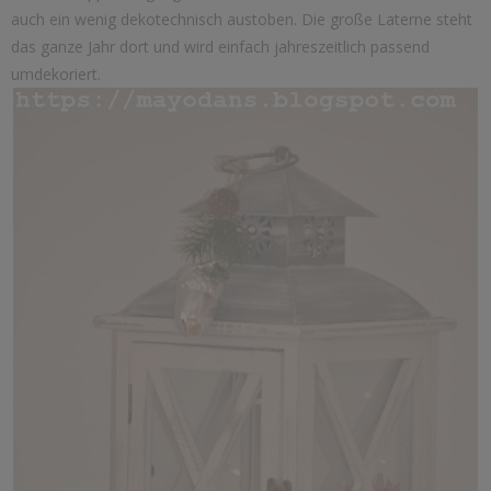
auch ein wenig dekotechnisch austoben. Die große Laterne steht
das ganze Jahr dort und wird einfach jahreszeitlich passend
umdekoriert.