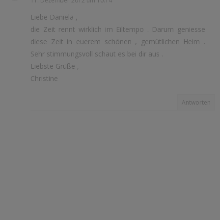
11. Dezember 2012 um 10:14
Liebe Daniela ,
die Zeit rennt wirklich im Eiltempo . Darum geniesse
diese Zeit in euerem schönen , gemütlichen Heim .
Sehr stimmungsvoll schaut es bei dir aus .
Liebste Grüße ,
Christine
Antworten