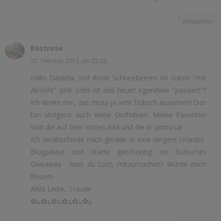
Antworten
Rostrose
22. Oktober 2012 um 22:02
Hallo Daniela, snd deine Schneebeeren im Garen "mit
Absicht" pink oder ist das heuer irgendwie "passiert"?
Ich denke mir, das muss ja sehr hübsch aussehen! Das
tun übrigens auch deine Orchideen. Meine Favoriten
sind die auf dem ersten Bild und die in zartrosa!
Ich verabschiede mich gerade in eine längere Urlaubs-
Blogpause und starte gleichzeitig ein hübsches
Giveaway - hast du Lust, mitzumachen? Würde mich
freuen!
Alles Liebe, Traude
✿ܓ✿ܓ✿ܓ✿ܓ✿ܓ✿ܓ