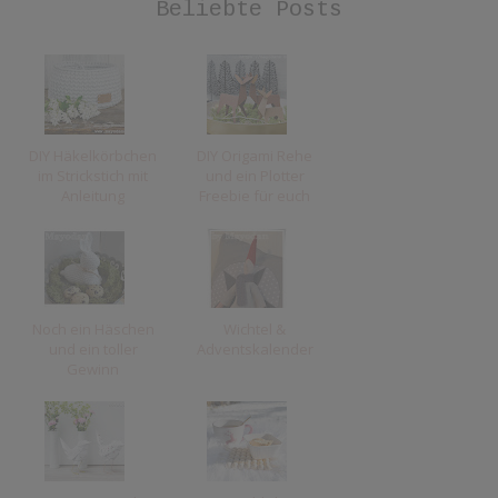
Beliebte Posts
DIY Häkelkörbchen
DIY Origami Rehe
im Strickstich mit
und ein Plotter
Anleitung
Freebie für euch
Noch ein Häschen
Wichtel &
und ein toller
Adventskalender
Gewinn