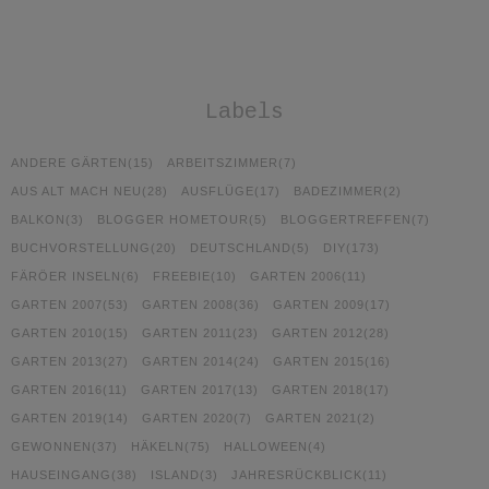
Labels
ANDERE GÄRTEN
(15)
ARBEITSZIMMER
(7)
AUS ALT MACH NEU
(28)
AUSFLÜGE
(17)
BADEZIMMER
(2)
BALKON
(3)
BLOGGER HOMETOUR
(5)
BLOGGERTREFFEN
(7)
BUCHVORSTELLUNG
(20)
DEUTSCHLAND
(5)
DIY
(173)
FÄRÖER INSELN
(6)
FREEBIE
(10)
GARTEN 2006
(11)
GARTEN 2007
(53)
GARTEN 2008
(36)
GARTEN 2009
(17)
GARTEN 2010
(15)
GARTEN 2011
(23)
GARTEN 2012
(28)
GARTEN 2013
(27)
GARTEN 2014
(24)
GARTEN 2015
(16)
GARTEN 2016
(11)
GARTEN 2017
(13)
GARTEN 2018
(17)
GARTEN 2019
(14)
GARTEN 2020
(7)
GARTEN 2021
(2)
GEWONNEN
(37)
HÄKELN
(75)
HALLOWEEN
(4)
HAUSEINGANG
(38)
ISLAND
(3)
JAHRESRÜCKBLICK
(11)