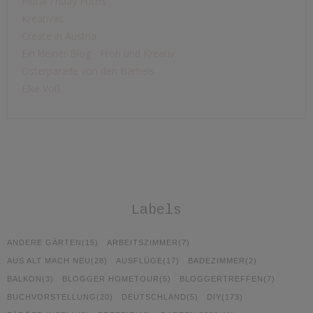
Floral Friday Fotos
Kreativas
Create in Austria
Ein kleiner Blog - Froh und Kreativ
Osterparade von den Bärbels
Elke Voß
Labels
ANDERE GÄRTEN
(15)
ARBEITSZIMMER
(7)
AUS ALT MACH NEU
(28)
AUSFLÜGE
(17)
BADEZIMMER
(2)
BALKON
(3)
BLOGGER HOMETOUR
(5)
BLOGGERTREFFEN
(7)
BUCHVORSTELLUNG
(20)
DEUTSCHLAND
(5)
DIY
(173)