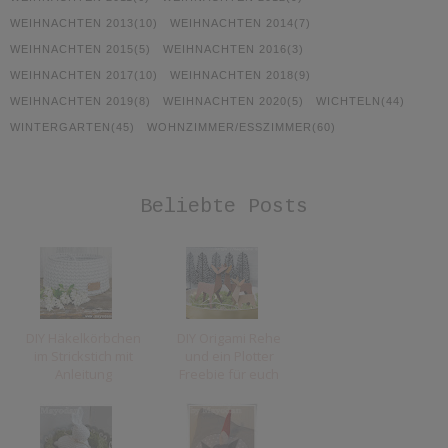
WEIHNACHTEN 2013
(10)
WEIHNACHTEN 2014
(7)
WEIHNACHTEN 2015
(5)
WEIHNACHTEN 2016
(3)
WEIHNACHTEN 2017
(10)
WEIHNACHTEN 2018
(9)
WEIHNACHTEN 2019
(8)
WEIHNACHTEN 2020
(5)
WICHTELN
(44)
WINTERGARTEN
(45)
WOHNZIMMER/ESSZIMMER
(60)
Beliebte Posts
DIY Häkelkörbchen
DIY Origami Rehe
im Strickstich mit
und ein Plotter
Anleitung
Freebie für euch