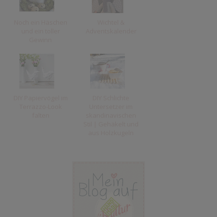
Noch ein Häschen
Wichtel &
und ein toller
Adventskalender
Gewinn
DIY Papiervögel im
DIY Schlichte
Terrazzo-Look
Untersetzer im
falten
skandinavischen
Stil | Gehäkelt und
aus Holzkugeln