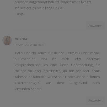
bisschen aufgeräumt hab *duckmichschnellweg*!
Ich schicke dir viele liebe Grüße!
Tanja
Antworten
Andrea
9. April 2012 um 18:31
Hallo Daniela!Danke für deinen Eintrag!Du bist meine
50.Leserin,da freu ich mich jetzt aber!Wie
versprochen,hab ich eine kleine Überraschung für
meinen 50.Leser bereit!Bitte gib mir per Mail deine
Adresse bekannt!Ich wünsche dir noch einen schönen
Ostermontag!LG aus dem Burgenland nach
Gmunden!Andrea!
Antworten