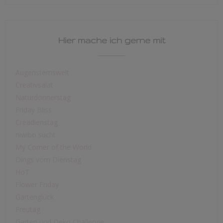
Hier mache ich gerne mit
Augensternswelt
Creativsalat
Naturdonnerstag
Friday Bliss
Creadienstag
niwibo sucht
My Corner of the World
Dings vom Dienstag
HoT
Flower Friday
Gartenglück
Freutag
Garten und Deko Challenge