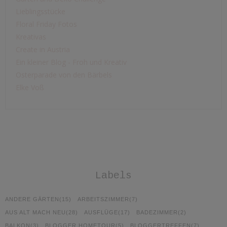
Lieblingsstücke
Floral Friday Fotos
Kreativas
Create in Austria
Ein kleiner Blog - Froh und Kreativ
Osterparade von den Bärbels
Elke Voß
Labels
ANDERE GÄRTEN
(15)
ARBEITSZIMMER
(7)
AUS ALT MACH NEU
(28)
AUSFLÜGE
(17)
BADEZIMMER
(2)
BALKON
(3)
BLOGGER HOMETOUR
(5)
BLOGGERTREFFEN
(7)