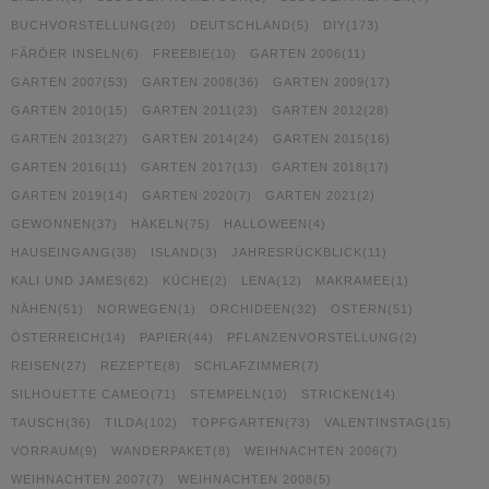
BUCHVORSTELLUNG
(20)
DEUTSCHLAND
(5)
DIY
(173)
FÄRÖER INSELN
(6)
FREEBIE
(10)
GARTEN 2006
(11)
GARTEN 2007
(53)
GARTEN 2008
(36)
GARTEN 2009
(17)
GARTEN 2010
(15)
GARTEN 2011
(23)
GARTEN 2012
(28)
GARTEN 2013
(27)
GARTEN 2014
(24)
GARTEN 2015
(16)
GARTEN 2016
(11)
GARTEN 2017
(13)
GARTEN 2018
(17)
GARTEN 2019
(14)
GARTEN 2020
(7)
GARTEN 2021
(2)
GEWONNEN
(37)
HÄKELN
(75)
HALLOWEEN
(4)
HAUSEINGANG
(38)
ISLAND
(3)
JAHRESRÜCKBLICK
(11)
KALI UND JAMES
(62)
KÜCHE
(2)
LENA
(12)
MAKRAMEE
(1)
NÄHEN
(51)
NORWEGEN
(1)
ORCHIDEEN
(32)
OSTERN
(51)
ÖSTERREICH
(14)
PAPIER
(44)
PFLANZENVORSTELLUNG
(2)
REISEN
(27)
REZEPTE
(8)
SCHLAFZIMMER
(7)
SILHOUETTE CAMEO
(71)
STEMPELN
(10)
STRICKEN
(14)
TAUSCH
(36)
TILDA
(102)
TOPFGARTEN
(73)
VALENTINSTAG
(15)
VORRAUM
(9)
WANDERPAKET
(8)
WEIHNACHTEN 2006
(7)
WEIHNACHTEN 2007
(7)
WEIHNACHTEN 2008
(5)