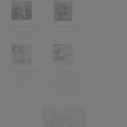
Noch ein Häschen
Wichtel &
und ein toller
Adventskalender
Gewinn
DIY Papiervögel im
DIY Schlichte
Terrazzo-Look
Untersetzer im
falten
skandinavischen
Stil | Gehäkelt und
aus Holzkugeln