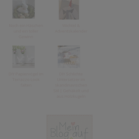
Noch ein Häschen
Wichtel &
und ein toller
Adventskalender
Gewinn
DIY Papiervögel im
DIY Schlichte
Terrazzo-Look
Untersetzer im
falten
skandinavischen
Stil | Gehäkelt und
aus Holzkugeln