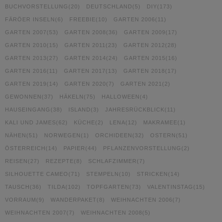
BUCHVORSTELLUNG
(20)
DEUTSCHLAND
(5)
DIY
(173)
FÄRÖER INSELN
(6)
FREEBIE
(10)
GARTEN 2006
(11)
GARTEN 2007
(53)
GARTEN 2008
(36)
GARTEN 2009
(17)
GARTEN 2010
(15)
GARTEN 2011
(23)
GARTEN 2012
(28)
GARTEN 2013
(27)
GARTEN 2014
(24)
GARTEN 2015
(16)
GARTEN 2016
(11)
GARTEN 2017
(13)
GARTEN 2018
(17)
GARTEN 2019
(14)
GARTEN 2020
(7)
GARTEN 2021
(2)
GEWONNEN
(37)
HÄKELN
(75)
HALLOWEEN
(4)
HAUSEINGANG
(38)
ISLAND
(3)
JAHRESRÜCKBLICK
(11)
KALI UND JAMES
(62)
KÜCHE
(2)
LENA
(12)
MAKRAMEE
(1)
NÄHEN
(51)
NORWEGEN
(1)
ORCHIDEEN
(32)
OSTERN
(51)
ÖSTERREICH
(14)
PAPIER
(44)
PFLANZENVORSTELLUNG
(2)
REISEN
(27)
REZEPTE
(8)
SCHLAFZIMMER
(7)
SILHOUETTE CAMEO
(71)
STEMPELN
(10)
STRICKEN
(14)
TAUSCH
(36)
TILDA
(102)
TOPFGARTEN
(73)
VALENTINSTAG
(15)
VORRAUM
(9)
WANDERPAKET
(8)
WEIHNACHTEN 2006
(7)
WEIHNACHTEN 2007
(7)
WEIHNACHTEN 2008
(5)