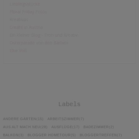
Lieblingsstücke
Floral Friday Fotos
Kreativas
Create in Austria
Ein kleiner Blog - Froh und Kreativ
Osterparade von den Bärbels
Elke Voß
Labels
ANDERE GÄRTEN
(15)
ARBEITSZIMMER
(7)
AUS ALT MACH NEU
(28)
AUSFLÜGE
(17)
BADEZIMMER
(2)
BALKON
(3)
BLOGGER HOMETOUR
(5)
BLOGGERTREFFEN
(7)