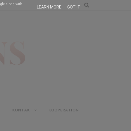
gle along with
LEARN MORE
GOT IT
KONTAKT
KOOPERATION