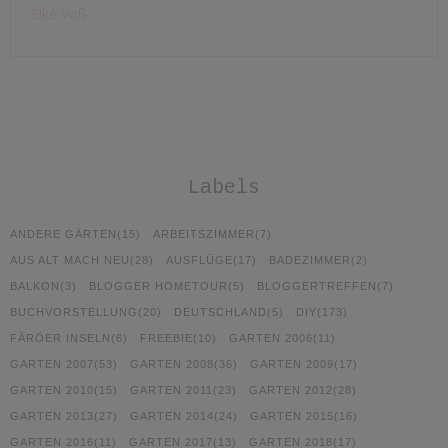
Elke Voß
Labels
ANDERE GÄRTEN
(15)
ARBEITSZIMMER
(7)
AUS ALT MACH NEU
(28)
AUSFLÜGE
(17)
BADEZIMMER
(2)
BALKON
(3)
BLOGGER HOMETOUR
(5)
BLOGGERTREFFEN
(7)
BUCHVORSTELLUNG
(20)
DEUTSCHLAND
(5)
DIY
(173)
FÄRÖER INSELN
(6)
FREEBIE
(10)
GARTEN 2006
(11)
GARTEN 2007
(53)
GARTEN 2008
(36)
GARTEN 2009
(17)
GARTEN 2010
(15)
GARTEN 2011
(23)
GARTEN 2012
(28)
GARTEN 2013
(27)
GARTEN 2014
(24)
GARTEN 2015
(16)
GARTEN 2016
(11)
GARTEN 2017
(13)
GARTEN 2018
(17)