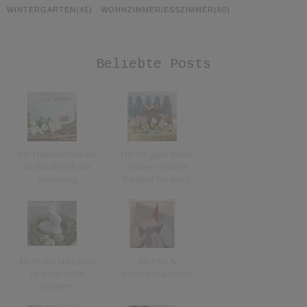
WINTERGARTEN
(45)
WOHNZIMMER/ESSZIMMER
(60)
Beliebte Posts
DIY Häkelkörbchen
DIY Origami Rehe
im Strickstich mit
und ein Plotter
Anleitung
Freebie für euch
Noch ein Häschen
Wichtel &
und ein toller
Adventskalender
Gewinn